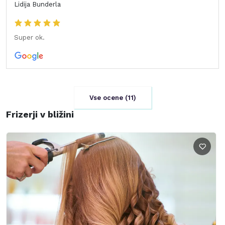
Lidija Bunderla
Super ok.
Vse ocene (
11
)
Frizerji v bližini