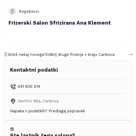
Rogašovci
Frizerski Salon Sfrizirana Ana Klement
Iščeš nekaj novega?
Odkrij druge frizerje v kraju
Cankova
Kontaktni podatki
041 930 214
Gerlinci 88a
,
Cankova
Napaka v podatkih?
Predlagaj popravek
Ste lastnik tega salona?