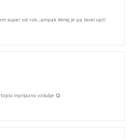
m super od rok...ampak Minej je pa level up!!!
 toplo inprijazno vzdušje 😋