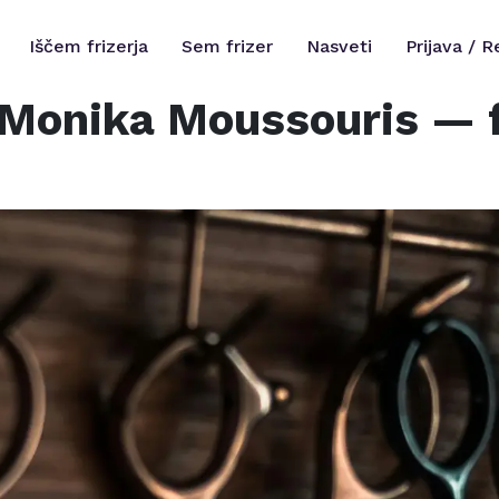
Iščem frizerja
Sem frizer
Nasveti
Prijava / R
M Monika Moussouris
— f