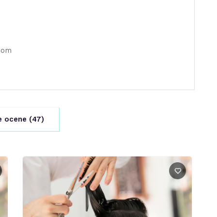
asom
e ocene (
47
)