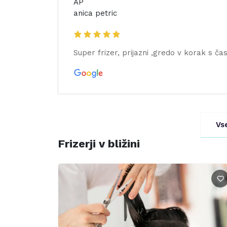
AP
anica petric
Super frizer, prijazni ,gredo v korak s č
Vs
Frizerji v bližini