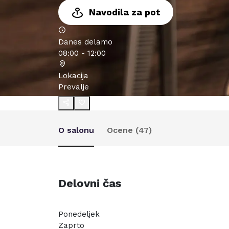
Navodila za pot
Danes delamo
08:00 - 12:00
Lokacija
Prevalje
O salonu
Ocene (
47
)
Delovni čas
Ponedeljek
Zaprto