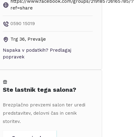
https://www.facebook.com/groups/219185726165785/?
ref=share
0590 15019
Trg 36
,
Prevalje
Napaka v podatkih?
Predlagaj
popravek
Ste lastnik tega salona?
Brezplačno prevzemi salon ter uredi
predstavitev, delovni čas in cenik
storitev.