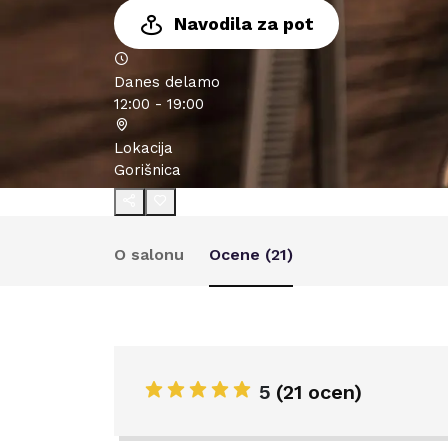
Navodila za pot
Danes delamo
12:00 - 19:00
Lokacija
Gorišnica
O salonu
Ocene (
21
)
5
(
21 ocen
)