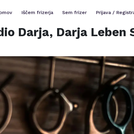
omov
Iščem frizerja
Sem frizer
Prijava / Registr
dio Darja, Darja Leben S