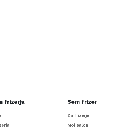
 frizerja
Sem frizer
v
Za frizerje
izerja
Moj salon