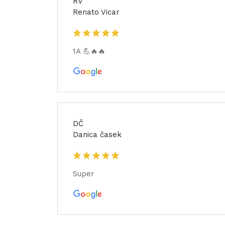
RV
Renato Vicar
1A 💪🔥🔥
DČ
Danica časek
Super