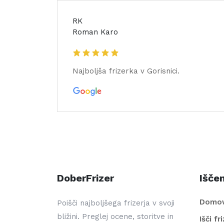
RK
Roman Karo
Najboljša frizerka v Gorisnici.
DoberFrizer
Iščem
Domo
Poišči najboljšega frizerja v svoji
bližini. Preglej ocene, storitve in
Išči fr