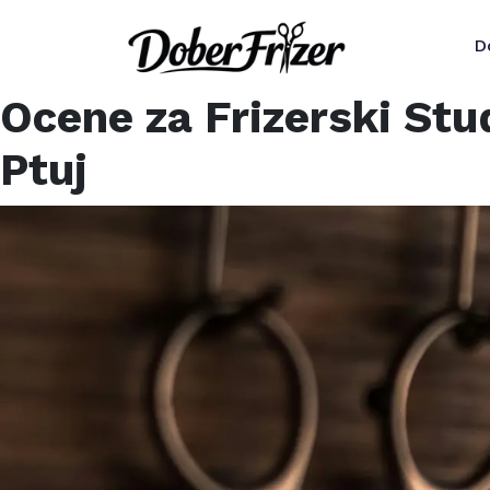
D
Ocene za
Frizerski Stu
Ptuj