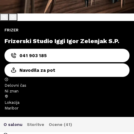
FRIZER
Frizerski Studio Iggi Igor Zelenjak S.P.
041 903 185
Navodila za pot
Delovni čas
Ni znan
Lokacija
Maribor
O salonu
Storitve
Ocene (
41
)