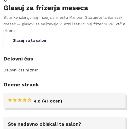
Glasuj za frizerja meseca
Stranke izbirajo naj frizerja v mestu
Maribor
. Glasujete lahko vsak
mesec — glasovi se seštevajo v letni lestvici Naj frizer
2026
.
Več o
izboru
Glasuj za ta salon
Delovni čas
Delovni čas ni znan.
Ocene strank
4.8
(41 ocen)
Ste nedavno obiskali ta salon?