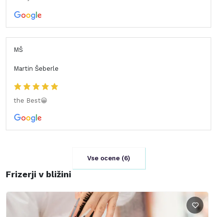
MŠ
Martin Šeberle
the Best😀
Vse ocene (
6
)
Frizerji v bližini