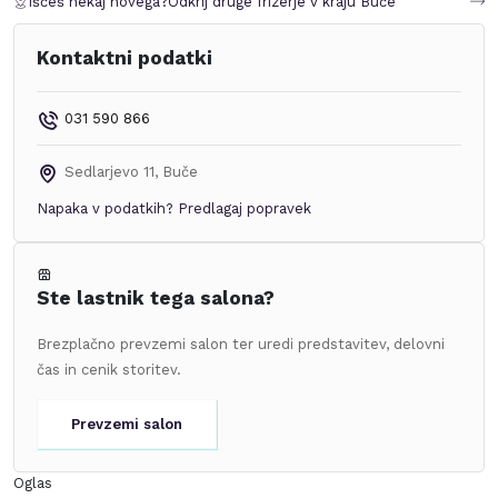
Iščeš nekaj novega?
Odkrij druge frizerje v kraju
Buče
Kontaktni podatki
031 590 866
Sedlarjevo 11
,
Buče
Napaka v podatkih?
Predlagaj popravek
Ste lastnik tega salona?
Brezplačno prevzemi salon ter uredi predstavitev, delovni
čas in cenik storitev.
Prevzemi salon
Oglas