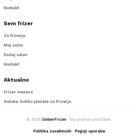
Kontakt
Sem frizer
Za frizerje
Moj salon
Dodaj salon
Kontakt
Aktualno
Frizer meseca
Anketa: koliko plačate za frizerja
©
2026
DoberFrizer
. Vse pravice pridržane.
Politika zasebnosti
·
Pogoji uporabe