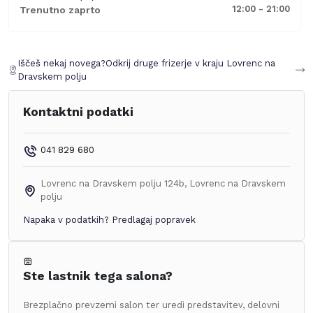
12:00 - 21:00
Trenutno zaprto
Iščeš nekaj novega?
Odkrij druge frizerje v kraju
Lovrenc na
Dravskem polju
Kontaktni podatki
041 829 680
Lovrenc na Dravskem polju 124b
,
Lovrenc na Dravskem
polju
Napaka v podatkih?
Predlagaj popravek
Ste lastnik tega salona?
Brezplačno prevzemi salon ter uredi predstavitev, delovni