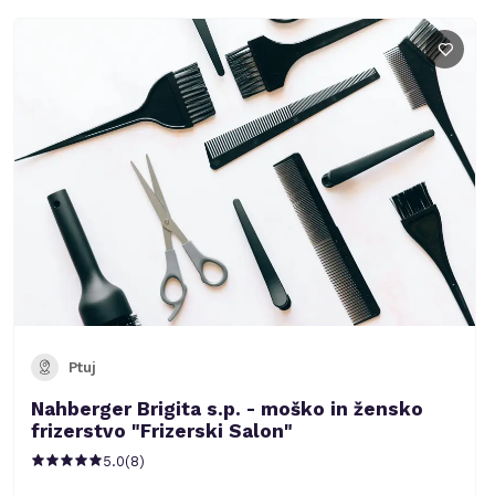
Ptuj
Nahberger Brigita s.p. - moško in žensko
frizerstvo "Frizerski Salon"
5.0
(
8
)