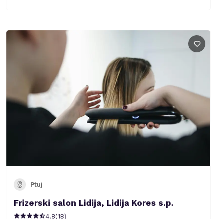
Ptuj
Frizerski salon Lidija, Lidija Kores s.p.
4.8
(
18
)