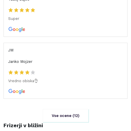
Super
JM
Janko Mojzer
Vredno obiska👌
Vse ocene (
12
)
Frizerji v bližini