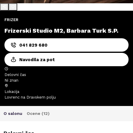
FRIZER
Frizerski Studio M2, Barbara Turk S.P.
041 829 680
Navodila za pot
Delovni čas
Ni znan
Lokacija
Lovrenc na Dravskem polju
O salonu
Ocene (
12
)