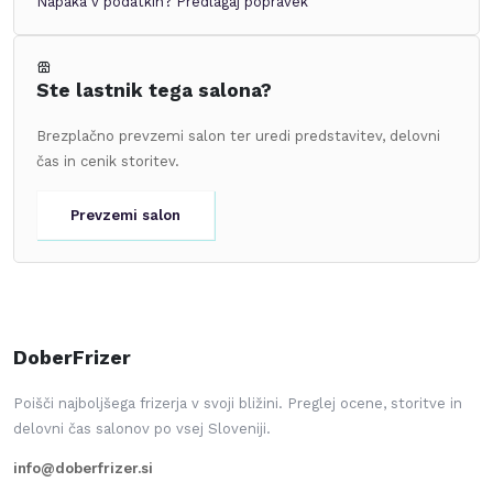
Napaka v podatkih?
Predlagaj popravek
Ste lastnik tega salona?
Brezplačno prevzemi salon ter uredi predstavitev, delovni
čas in cenik storitev.
Prevzemi salon
DoberFrizer
Poišči najboljšega frizerja v svoji bližini. Preglej ocene, storitve in
delovni čas salonov po vsej Sloveniji.
info@doberfrizer.si