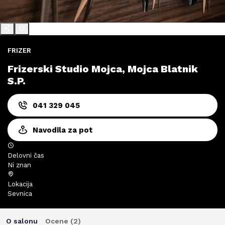
FRIZER
Frizerski Studio Mojca, Mojca Blatnik
S.P.
041 329 045
Navodila za pot
Delovni čas
Ni znan
Lokacija
Sevnica
O salonu
Ocene (
2
)