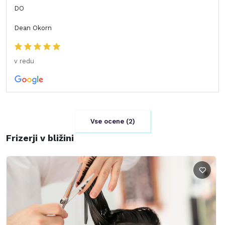
DO
Dean Okorn
v redu
Vse ocene (
2
)
Frizerji v bližini