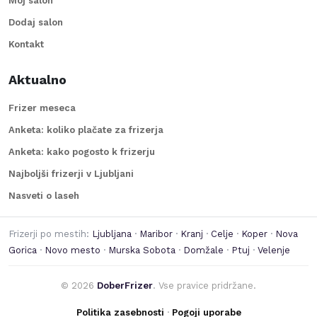
Moj salon
Dodaj salon
Kontakt
Aktualno
Frizer meseca
Anketa: koliko plačate za frizerja
Anketa: kako pogosto k frizerju
Najboljši frizerji v Ljubljani
Nasveti o laseh
Frizerji po mestih:
Ljubljana
·
Maribor
·
Kranj
·
Celje
·
Koper
·
Nova
Gorica
·
Novo mesto
·
Murska Sobota
·
Domžale
·
Ptuj
·
Velenje
©
2026
DoberFrizer
. Vse pravice pridržane.
Politika zasebnosti
·
Pogoji uporabe