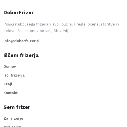
DoberFrizer
Poišči najboljšega frizerja v svoji bližini. Preglej ocene, storitve in
delovni čas salonov po vsej Sloveniji.
info@doberfrizer.si
Iščem frizerja
Domov
Išči frizerja
Kraji
Kontakt
Sem frizer
Za frizerje