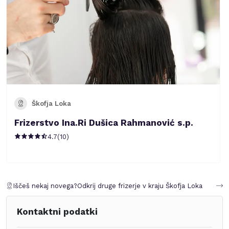
Škofja Loka
Frizerstvo Ina.Ri Dušica Rahmanović s.p.
4.7
(
10
)
Iščeš nekaj novega?
Odkrij druge frizerje v kraju
Škofja Loka
Kontaktni podatki