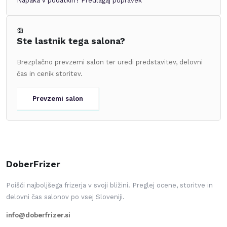
Napaka v podatkih?
Predlagaj popravek
Ste lastnik tega salona?
Brezplačno prevzemi salon ter uredi predstavitev, delovni
čas in cenik storitev.
Prevzemi salon
DoberFrizer
Poišči najboljšega frizerja v svoji bližini. Preglej ocene, storitve in
delovni čas salonov po vsej Sloveniji.
info@doberfrizer.si