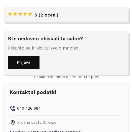
5
(
2 oceni
)
Ste nedavno obiskali ta salon?
Prijavite se in delite svoje mnenje.
Prijava
Ta salon še nima ocen. Bodite prvi!
Kontaktni podatki
040 426 684
Krožna cesta 3
,
Koper