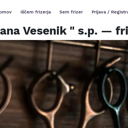
omov
Iščem frizerja
Sem frizer
Prijava / Registr
Jana Vesenik " s.p.
— fri