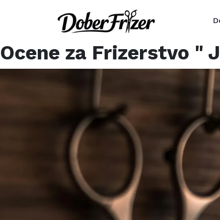
D
Ocene za
Frizerstvo " 