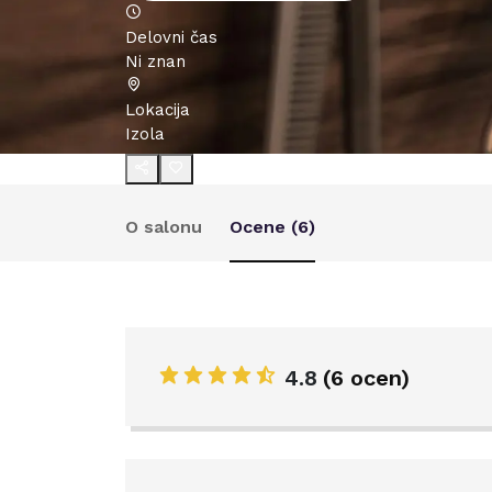
Delovni čas
Ni znan
Lokacija
Izola
O salonu
Ocene (
6
)
4.8
(
6 ocen
)