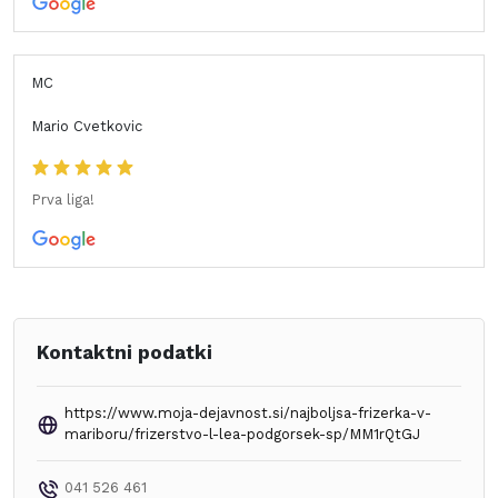
MC
Mario Cvetkovic
Prva liga!
Kontaktni podatki
https://www.moja-dejavnost.si/najboljsa-frizerka-v-
mariboru/frizerstvo-l-lea-podgorsek-sp/MM1rQtGJ
041 526 461