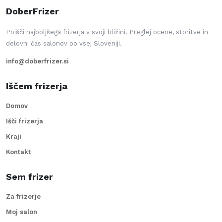
DoberFrizer
Poišči najboljšega frizerja v svoji bližini. Preglej ocene, storitve in
delovni čas salonov po vsej Sloveniji.
info@doberfrizer.si
Iščem frizerja
Domov
Išči frizerja
Kraji
Kontakt
Sem frizer
Za frizerje
Moj salon