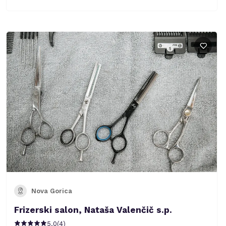
Nova Gorica
Frizerski salon, Nataša Valenčič s.p.
5.0
(
4
)