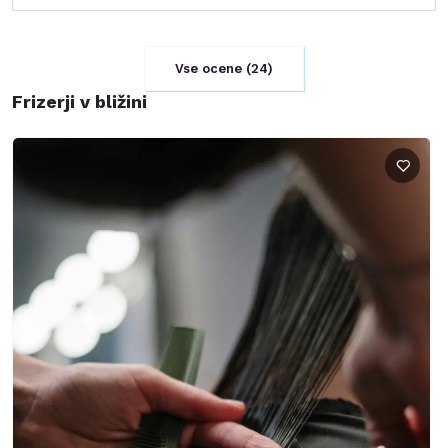
Vse ocene (
24
)
Frizerji v bližini