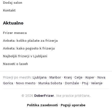
Dodaj salon
Kontakt
Aktualno
Frizer meseca
Anketa: koliko plačate za frizerja
Anketa: kako pogosto k frizerju
Najboljši frizerji v Ljubljani
Nasveti o laseh
Frizerji po mestih:
Ljubljana
·
Maribor
·
Kranj
·
Celje
·
Koper
·
Nova
Gorica
·
Novo mesto
·
Murska Sobota
·
Domžale
·
Ptuj
·
Velenje
©
2026
DoberFrizer
. Vse pravice pridržane.
Politika zasebnosti
·
Pogoji uporabe