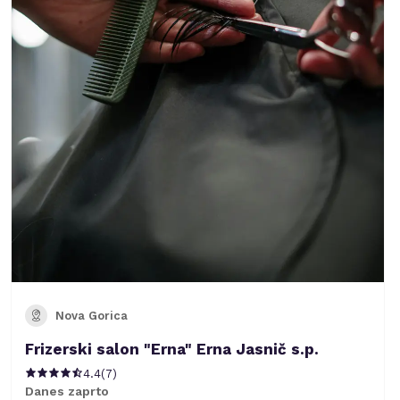
Nova Gorica
Frizerski salon "Erna" Erna Jasnič s.p.
4.4
(
7
)
Danes zaprto