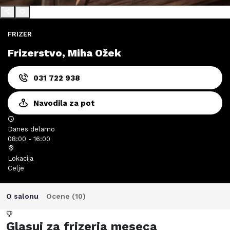
FRIZER
Frizerstvo, Miha Ožek
031 722 938
Navodila za pot
Danes delamo
08:00 - 16:00
Lokacija
Celje
O salonu
Ocene (
10
)
Glasuj za frizerja meseca