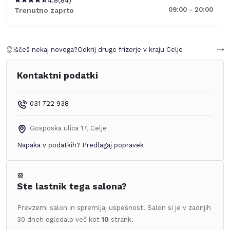
4.8
(
84
)
09:00 - 20:00
Trenutno zaprto
Iščeš nekaj novega?
Odkrij druge frizerje v kraju
Celje
Kontaktni podatki
031 722 938
Gosposka ulica 17
,
Celje
Napaka v podatkih?
Predlagaj popravek
Ste lastnik tega salona?
Prevzemi salon in spremljaj uspešnost. Salon si je v zadnjih
30 dneh ogledalo več kot
10
strank.