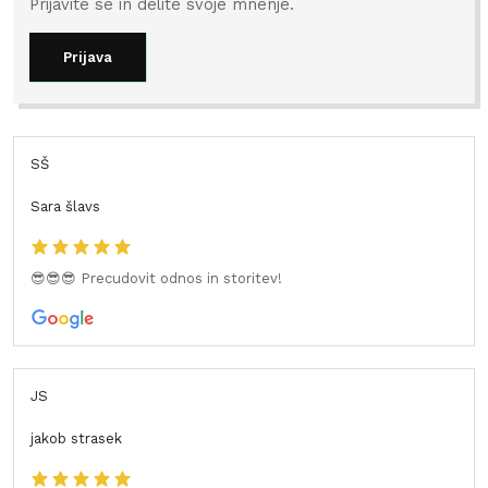
Prijavite se in delite svoje mnenje.
Prijava
SŠ
Sara šlavs
😎😎😎 Precudovit odnos in storitev!
JS
jakob strasek