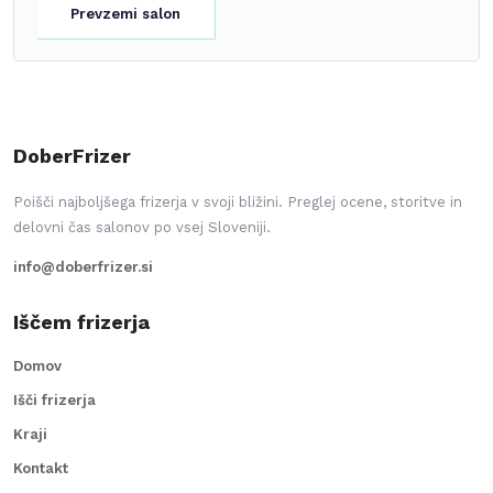
Prevzemi salon
DoberFrizer
Poišči najboljšega frizerja v svoji bližini. Preglej ocene, storitve in
delovni čas salonov po vsej Sloveniji.
info@doberfrizer.si
Iščem frizerja
Domov
Išči frizerja
Kraji
Kontakt