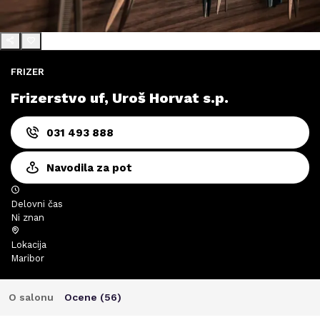
FRIZER
Frizerstvo uf, Uroš Horvat s.p.
031 493 888
Navodila za pot
Delovni čas
Ni znan
Lokacija
Maribor
O salonu
Ocene (
56
)