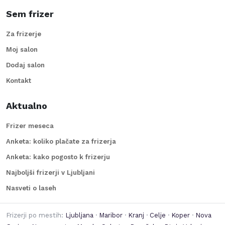
Sem frizer
Za frizerje
Moj salon
Dodaj salon
Kontakt
Aktualno
Frizer meseca
Anketa: koliko plačate za frizerja
Anketa: kako pogosto k frizerju
Najboljši frizerji v Ljubljani
Nasveti o laseh
Frizerji po mestih:
Ljubljana
·
Maribor
·
Kranj
·
Celje
·
Koper
·
Nova