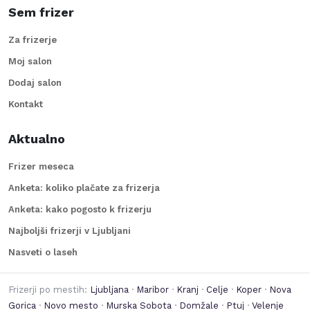
Sem frizer
Za frizerje
Moj salon
Dodaj salon
Kontakt
Aktualno
Frizer meseca
Anketa: koliko plačate za frizerja
Anketa: kako pogosto k frizerju
Najboljši frizerji v Ljubljani
Nasveti o laseh
Frizerji po mestih:
Ljubljana
·
Maribor
·
Kranj
·
Celje
·
Koper
·
Nova
Gorica
·
Novo mesto
·
Murska Sobota
·
Domžale
·
Ptuj
·
Velenje