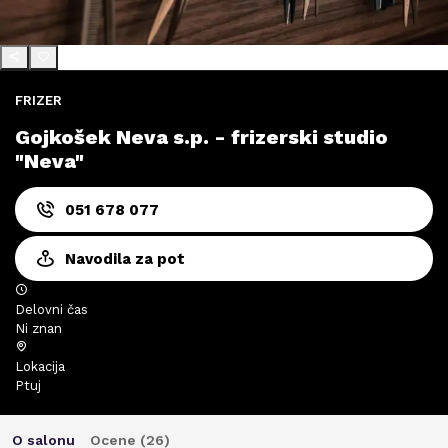
FRIZER
Gojkošek Neva s.p. - frizerski studio
"Neva"
051 678 077
Navodila za pot
Delovni čas
Ni znan
Lokacija
Ptuj
O salonu
Ocene (
26
)