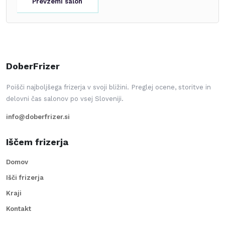
Prevzemi salon
DoberFrizer
Poišči najboljšega frizerja v svoji bližini. Preglej ocene, storitve in
delovni čas salonov po vsej Sloveniji.
info@doberfrizer.si
Iščem frizerja
Domov
Išči frizerja
Kraji
Kontakt