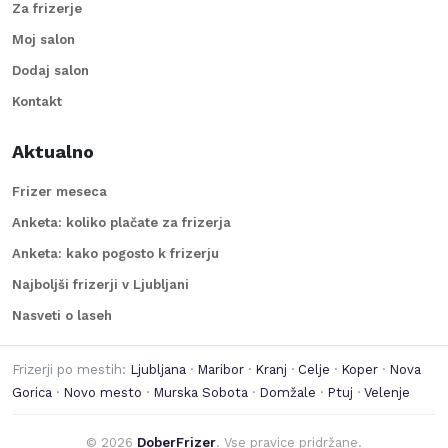
Za frizerje
Moj salon
Dodaj salon
Kontakt
Aktualno
Frizer meseca
Anketa: koliko plačate za frizerja
Anketa: kako pogosto k frizerju
Najboljši frizerji v Ljubljani
Nasveti o laseh
Frizerji po mestih:
Ljubljana
·
Maribor
·
Kranj
·
Celje
·
Koper
·
Nova
Gorica
·
Novo mesto
·
Murska Sobota
·
Domžale
·
Ptuj
·
Velenje
©
2026
DoberFrizer
. Vse pravice pridržane.