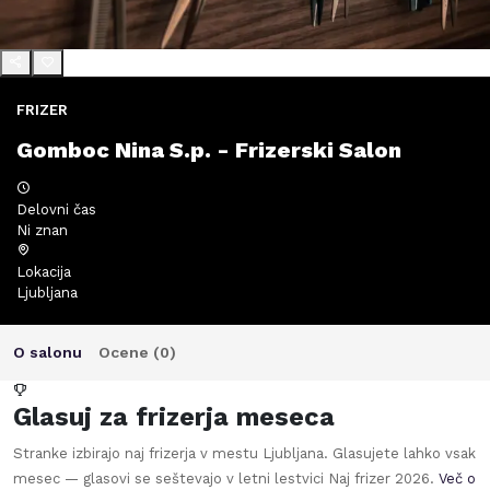
FRIZER
Gomboc Nina S.p. - Frizerski Salon
Delovni čas
Ni znan
Lokacija
Ljubljana
O salonu
Ocene (
0
)
Glasuj za frizerja meseca
Stranke izbirajo naj frizerja v mestu
Ljubljana
. Glasujete lahko vsak
mesec — glasovi se seštevajo v letni lestvici Naj frizer
2026
.
Več o