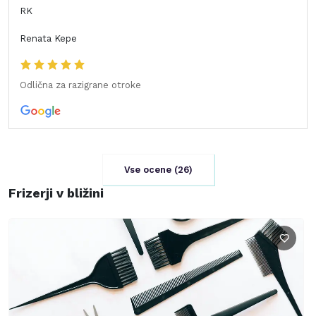
RK
Renata Kepe
Odlična za razigrane otroke
Vse ocene (
26
)
Frizerji v bližini