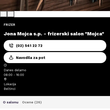
FRIZER
Jona Mojca s.p. - frizerski salon "Mojca"
(02) 541 22 72
Navodila za pot
Danes delamo
08:00 - 16:00
Lokacija
Beltinci
O salonu
Ocene (
26
)