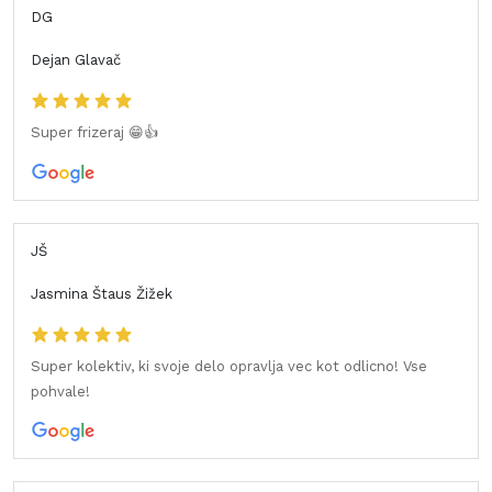
DG
Dejan Glavač
Super frizeraj 😁👍
JŠ
Jasmina Štaus Žižek
Super kolektiv, ki svoje delo opravlja vec kot odlicno! Vse
pohvale!