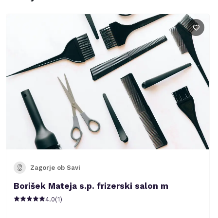
Zagorje ob Savi
Borišek Mateja s.p. frizerski salon m
4.0
(
1
)