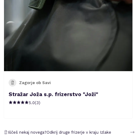
Zagorje ob Savi
Stražar Joža s.p. frizerstvo "Joži"
5.0
(
3
)
Iščeš nekaj novega?
Odkrij druge frizerje v kraju
Izlake