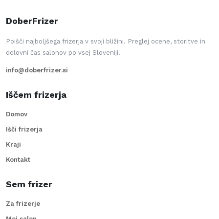
DoberFrizer
Poišči najboljšega frizerja v svoji bližini. Preglej ocene, storitve in
delovni čas salonov po vsej Sloveniji.
info@doberfrizer.si
Iščem frizerja
Domov
Išči frizerja
Kraji
Kontakt
Sem frizer
Za frizerje
Moj salon