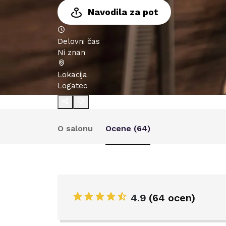
Navodila za pot
Delovni čas
Ni znan
Lokacija
Logatec
O salonu
Ocene (
64
)
4.9
(
64 ocen
)