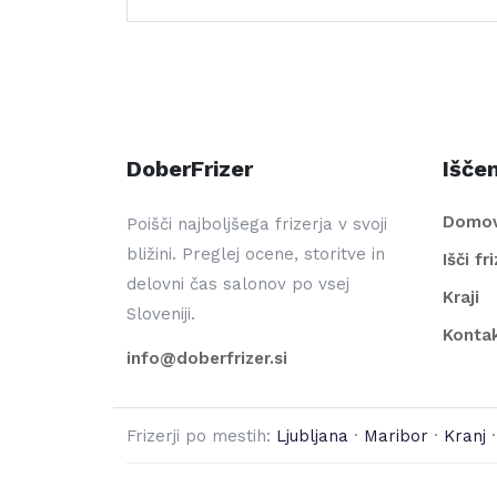
DoberFrizer
Iščem
Domo
Poišči najboljšega frizerja v svoji
bližini. Preglej ocene, storitve in
Išči fr
delovni čas salonov po vsej
Kraji
Sloveniji.
Konta
info@doberfrizer.si
Frizerji po mestih:
Ljubljana
·
Maribor
·
Kranj