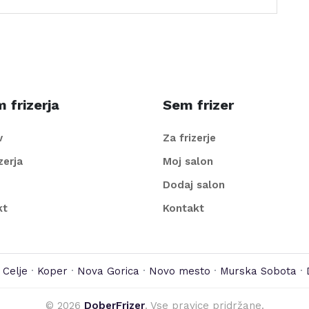
 frizerja
Sem frizer
v
Za frizerje
izerja
Moj salon
Dodaj salon
kt
Kontakt
·
Celje
·
Koper
·
Nova Gorica
·
Novo mesto
·
Murska Sobota
·
©
2026
DoberFrizer
. Vse pravice pridržane.