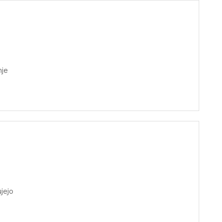
nje
jejo