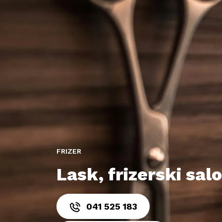
FRIZER
Lask, frizerski sal
041 525 183