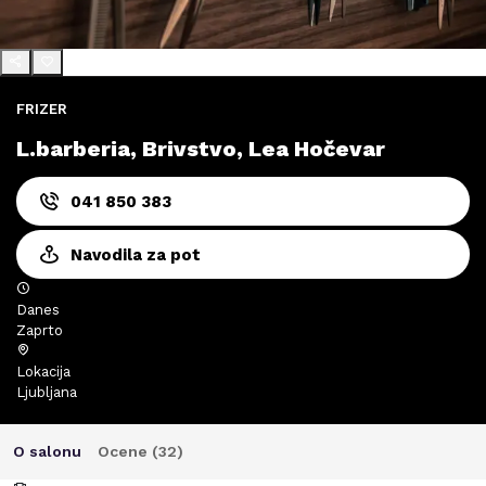
FRIZER
L.barberia, Brivstvo, Lea Hočevar
041 850 383
Navodila za pot
Danes
Zaprto
Lokacija
Ljubljana
O salonu
Ocene (
32
)