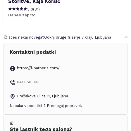
Storitve, Kaja Koršič
5.0
(
31
)
Danes zaprto
Iščeš nekaj novega?
Odkrij druge frizerje v kraju
Ljubljana
Kontaktni podatki
https://l-barberia.com/
041 850 383
Pražakova Ulica 11
,
Ljubljana
Napaka v podatkih?
Predlagaj popravek
Ste lastnik tega salona?