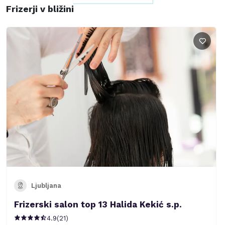
Frizerji v bližini
Ljubljana
Frizerski salon top 13 Halida Kekić s.p.
4.9
(
21
)