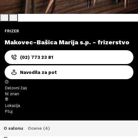
FRIZER
Makovec-Bašica Marija s.p. - frizerstvo
(02) 773 23 81
Navodila za pot
Delovni čas
Ni znan
Lokacija
Ptuj
O salonu
Ocene (
4
)