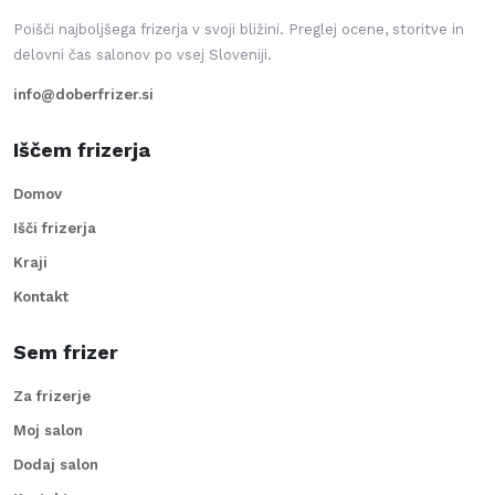
Poišči najboljšega frizerja v svoji bližini. Preglej ocene, storitve in
delovni čas salonov po vsej Sloveniji.
info@doberfrizer.si
Iščem frizerja
Domov
Išči frizerja
Kraji
Kontakt
Sem frizer
Za frizerje
Moj salon
Dodaj salon