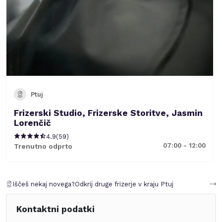
Ptuj
Frizerski Studio, Frizerske Storitve, Jasmin
Lorenčič
4.9
(
59
)
07:00 - 12:00
Trenutno odprto
Iščeš nekaj novega?
Odkrij druge frizerje v kraju
Ptuj
Kontaktni podatki