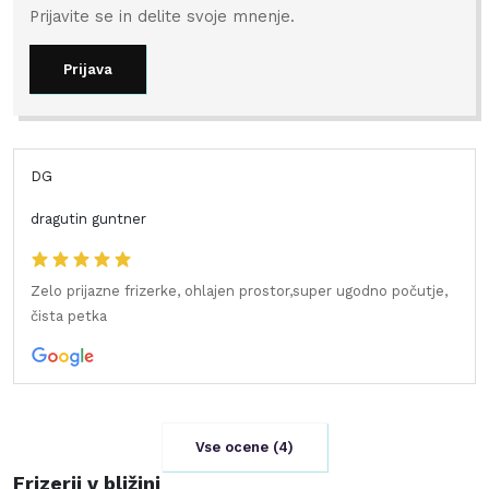
Prijavite se in delite svoje mnenje.
Prijava
DG
dragutin guntner
Zelo prijazne frizerke, ohlajen prostor,super ugodno počutje,
čista petka
Vse ocene (
4
)
Frizerji v bližini