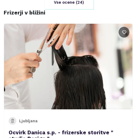
Vse ocene (
24
)
Frizerji v bližini
Ljubljana
Ocvirk Danica s.p. - frizerske storitve "