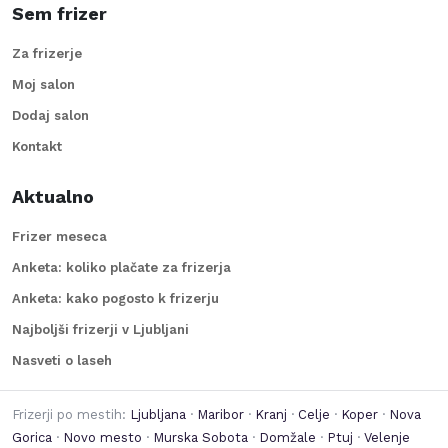
Sem frizer
Za frizerje
Moj salon
Dodaj salon
Kontakt
Aktualno
Frizer meseca
Anketa: koliko plačate za frizerja
Anketa: kako pogosto k frizerju
Najboljši frizerji v Ljubljani
Nasveti o laseh
Frizerji po mestih:
Ljubljana
·
Maribor
·
Kranj
·
Celje
·
Koper
·
Nova
Gorica
·
Novo mesto
·
Murska Sobota
·
Domžale
·
Ptuj
·
Velenje