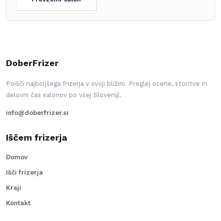
DoberFrizer
Poišči najboljšega frizerja v svoji bližini. Preglej ocene, storitve in
delovni čas salonov po vsej Sloveniji.
info@doberfrizer.si
Iščem frizerja
Domov
Išči frizerja
Kraji
Kontakt