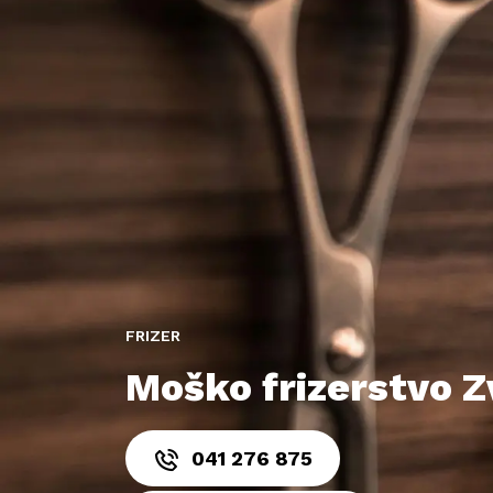
FRIZER
Moško frizerstvo Zv
041 276 875