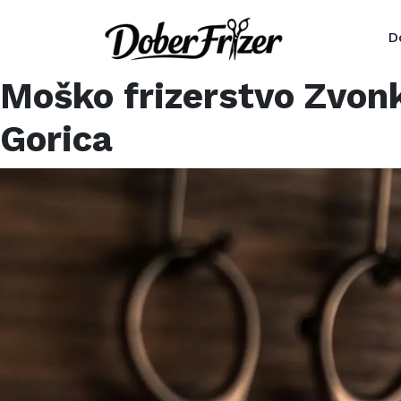
D
Moško frizerstvo Zvonk
Gorica