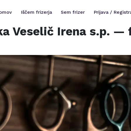
omov
Iščem frizerja
Sem frizer
Prijava / Registr
a Veselič Irena s.p.
— f