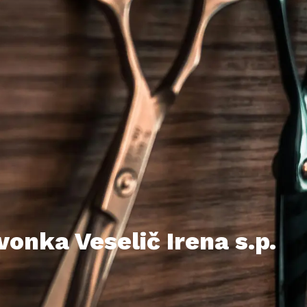
onka Veselič Irena s.p.