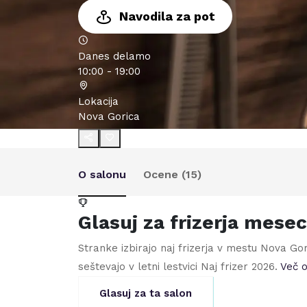
Navodila za pot
Danes delamo
10:00 - 19:00
Lokacija
Nova Gorica
O salonu
Ocene (
15
)
Glasuj za frizerja mese
Stranke izbirajo naj frizerja v mestu
Nova Gor
seštevajo v letni lestvici Naj frizer
2026
.
Več o
Glasuj za ta salon