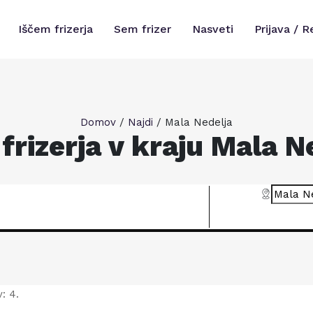
Iščem frizerja
Sem frizer
Nasveti
Prijava / R
Domov
/
Najdi
/
Mala Nedelja
 frizerja v kraju Mala N
: 4.