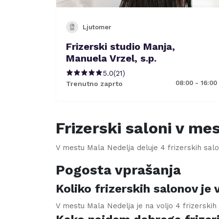
Ljutomer
Frizerski studio Manja,
Manuela Vrzel, s.p.
5.0
(
21
)
08:00 - 16:00
Trenutno zaprto
Frizerski saloni v me
V mestu
Mala Nedelja
deluje
4
frizerskih salo
Pogosta vprašanja
Koliko frizerskih salonov je
V mestu Mala Nedelja je na voljo 4 frizerskih