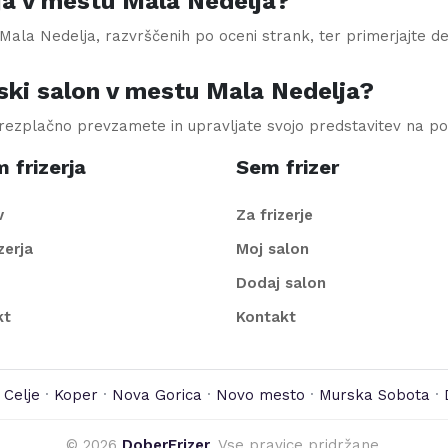
ja v mestu Mala Nedelja?
ala Nedelja, razvrščenih po oceni strank, ter primerjajte del
ski salon v mestu Mala Nedelja?
brezplačno prevzamete in upravljate svojo predstavitev na po
 frizerja
Sem frizer
v
Za frizerje
izerja
Moj salon
Dodaj salon
kt
Kontakt
·
Celje
·
Koper
·
Nova Gorica
·
Novo mesto
·
Murska Sobota
·
©
2026
DoberFrizer
. Vse pravice pridržane.