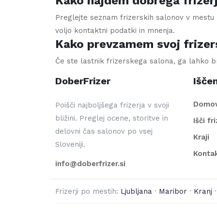
Kako najdem dobrega frizer
Preglejte seznam frizerskih salonov v mestu M
voljo kontaktni podatki in mnenja.
Kako prevzamem svoj frizer
Če ste lastnik frizerskega salona, ga lahko 
DoberFrizer
Iščem
Domo
Poišči najboljšega frizerja v svoji
bližini. Preglej ocene, storitve in
Išči fr
delovni čas salonov po vsej
Kraji
Sloveniji.
Konta
info@doberfrizer.si
Frizerji po mestih:
Ljubljana
·
Maribor
·
Kranj