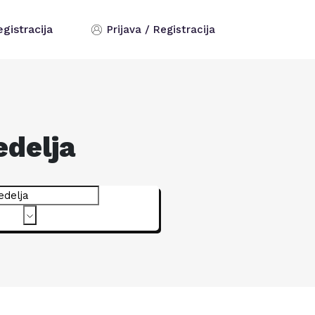
egistracija
Prijava / Registracija
edelja