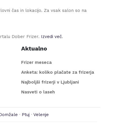
ovni čas in lokacijo. Za vsak salon so na
rtalu Dober Frizer.
Izvedi več
.
Aktualno
Frizer meseca
Anketa: koliko plačate za frizerja
Najboljši frizerji v Ljubljani
Nasveti o laseh
Domžale
·
Ptuj
·
Velenje