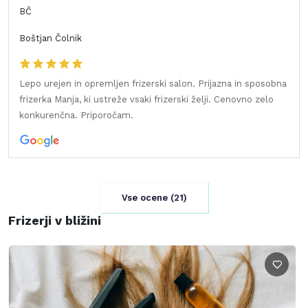
BČ
Boštjan Čolnik
Lepo urejen in opremljen frizerski salon. Prijazna in sposobna
frizerka Manja, ki ustreže vsaki frizerski želji. Cenovno zelo
konkurenčna. Priporočam.
Vse ocene (
21
)
Frizerji v bližini