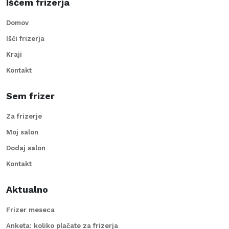
Iščem frizerja
Domov
Išči frizerja
Kraji
Kontakt
Sem frizer
Za frizerje
Moj salon
Dodaj salon
Kontakt
Aktualno
Frizer meseca
Anketa: koliko plačate za frizerja