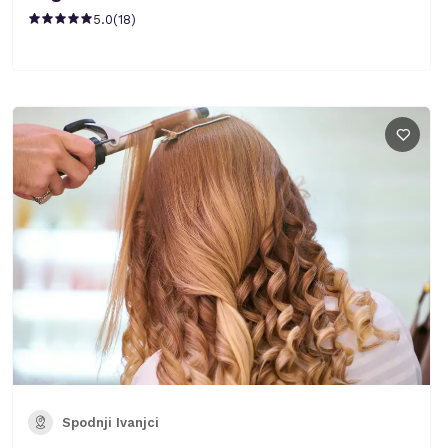
5.0
(
18
)
Spodnji Ivanjci