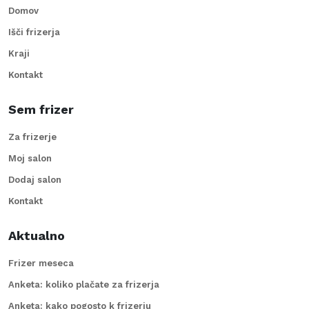
Domov
Išči frizerja
Kraji
Kontakt
Sem frizer
Za frizerje
Moj salon
Dodaj salon
Kontakt
Aktualno
Frizer meseca
Anketa: koliko plačate za frizerja
Anketa: kako pogosto k frizerju