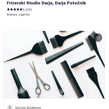
Frizerski Studio Darja, Darja Potočnik
5.0
(
5
)
Danes zaprto
Gornja Radgona