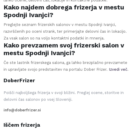
lahko ocene, delovni čas, lokacije in kontaktne podatke.
Kako najdem dobrega frizerja v mestu
Spodnji Ivanjci?
Preglejte seznam frizerskih salonov v mestu Spodnji Ivanjci,
razvrščenih po oceni strank, ter primerjajte delovni čas in lokacijo.
Za vsak salon so na voljo kontaktni podatki in mnenja.
Kako prevzamem svoj frizerski salon v
mestu Spodnji Ivanjci?
Če ste lastnik frizerskega salona, ga lahko brezplačno prevzamete
in upravljate svojo predstavitev na portalu Dober Frizer.
Izvedi več
.
DoberFrizer
Poišči najboljšega frizerja v svoji bližini. Preglej ocene, storitve in
delovni čas salonov po vsej Sloveniji.
info@doberfrizer.si
Iščem frizerja