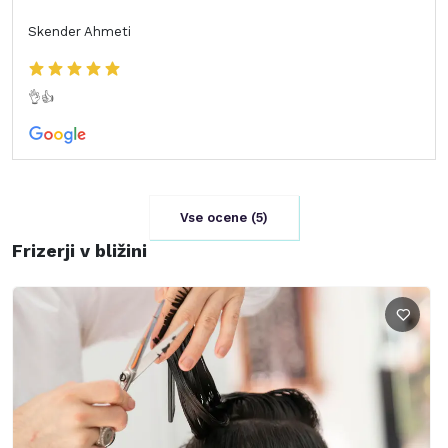
Skender Ahmeti
👌👍
Vse ocene (
5
)
Frizerji v bližini