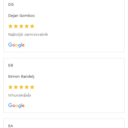
DG
Dejan Gomboc
Najboljši zamrzovalnik
SB
Simon Bandelj
Vrhunski👍👍
SA