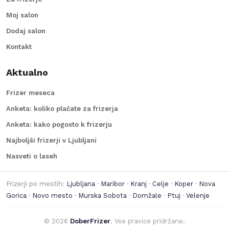
Moj salon
Dodaj salon
Kontakt
Aktualno
Frizer meseca
Anketa: koliko plačate za frizerja
Anketa: kako pogosto k frizerju
Najboljši frizerji v Ljubljani
Nasveti o laseh
Frizerji po mestih:
Ljubljana
·
Maribor
·
Kranj
·
Celje
·
Koper
·
Nova
Gorica
·
Novo mesto
·
Murska Sobota
·
Domžale
·
Ptuj
·
Velenje
©
2026
DoberFrizer
. Vse pravice pridržane.