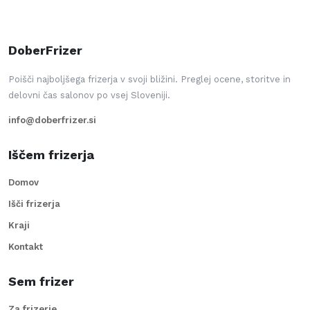
DoberFrizer
Poišči najboljšega frizerja v svoji bližini. Preglej ocene, storitve in
delovni čas salonov po vsej Sloveniji.
info@doberfrizer.si
Iščem frizerja
Domov
Išči frizerja
Kraji
Kontakt
Sem frizer
Za frizerje