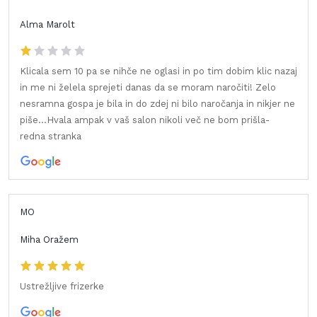
Alma Marolt
Klicala sem 10 pa se nihče ne oglasi in po tim dobim klic nazaj
in me ni želela sprejeti danas da se moram naročiti! Zelo
nesramna gospa je bila in do zdej ni bilo naročanja in nikjer ne
piše...Hvala ampak v vaš salon nikoli več ne bom prišla-
redna stranka
MO
Miha Oražem
Ustrežljive frizerke