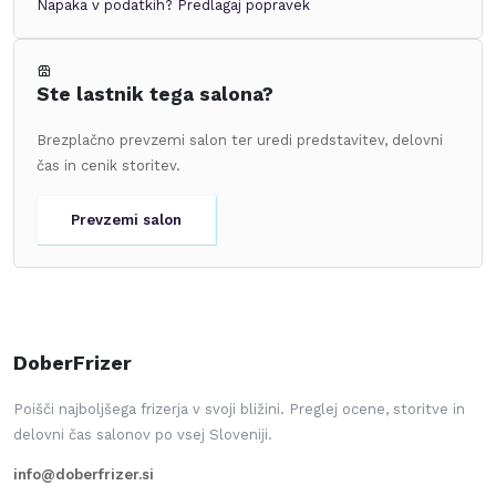
Napaka v podatkih?
Predlagaj popravek
Ste lastnik tega salona?
Brezplačno prevzemi salon ter uredi predstavitev, delovni
čas in cenik storitev.
Prevzemi salon
DoberFrizer
Poišči najboljšega frizerja v svoji bližini. Preglej ocene, storitve in
delovni čas salonov po vsej Sloveniji.
info@doberfrizer.si