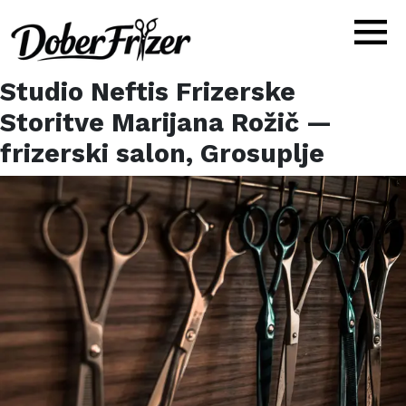
Studio Neftis Frizerske
Storitve Marijana Rožič
—
frizerski salon,
Grosuplje