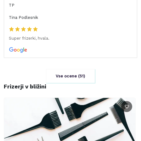
TP
Tina Podlesnik
Super frizerki, hvala.
Vse ocene (
51
)
Frizerji v bližini