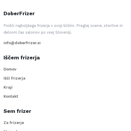
DoberFrizer
Poišči najboljšega frizerja v svoji bližini. Preglej ocene, storitve in
delovni čas salonov po vsej Sloveniji.
info@doberfrizer.si
Iščem frizerja
Domov
Išči frizerja
Kraji
Kontakt
Sem frizer
Za frizerje