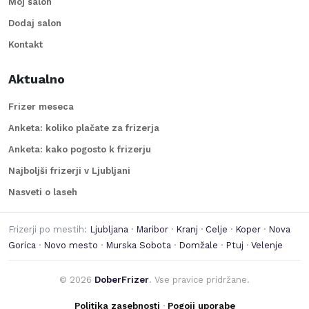
Moj salon
Dodaj salon
Kontakt
Aktualno
Frizer meseca
Anketa: koliko plačate za frizerja
Anketa: kako pogosto k frizerju
Najboljši frizerji v Ljubljani
Nasveti o laseh
Frizerji po mestih:
Ljubljana
·
Maribor
·
Kranj
·
Celje
·
Koper
·
Nova
Gorica
·
Novo mesto
·
Murska Sobota
·
Domžale
·
Ptuj
·
Velenje
©
2026
DoberFrizer
. Vse pravice pridržane.
Politika zasebnosti
·
Pogoji uporabe