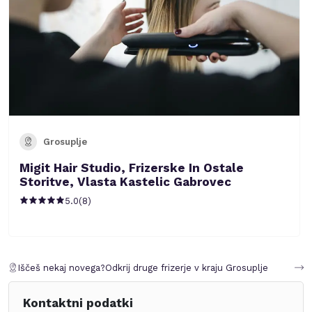
Grosuplje
Migit Hair Studio, Frizerske In Ostale
Storitve, Vlasta Kastelic Gabrovec
5.0
(
8
)
Iščeš nekaj novega?
Odkrij druge frizerje v kraju
Grosuplje
Kontaktni podatki