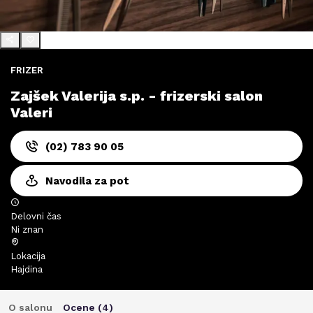
FRIZER
Zajšek Valerija s.p. - frizerski salon
Valeri
(02) 783 90 05
Navodila za pot
Delovni čas
Ni znan
Lokacija
Hajdina
O salonu
Ocene (
4
)