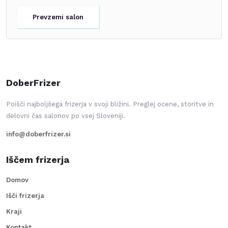
Prevzemi salon
DoberFrizer
Poišči najboljšega frizerja v svoji bližini. Preglej ocene, storitve in
delovni čas salonov po vsej Sloveniji.
info@doberfrizer.si
Iščem frizerja
Domov
Išči frizerja
Kraji
Kontakt