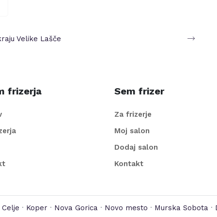
kraju
Velike Lašče
 frizerja
Sem frizer
v
Za frizerje
izerja
Moj salon
Dodaj salon
kt
Kontakt
·
Celje
·
Koper
·
Nova Gorica
·
Novo mesto
·
Murska Sobota
·