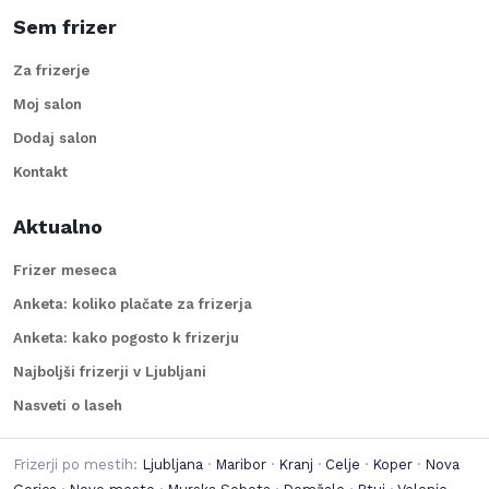
Sem frizer
Za frizerje
Moj salon
Dodaj salon
Kontakt
Aktualno
Frizer meseca
Anketa: koliko plačate za frizerja
Anketa: kako pogosto k frizerju
Najboljši frizerji v Ljubljani
Nasveti o laseh
Frizerji po mestih:
Ljubljana
·
Maribor
·
Kranj
·
Celje
·
Koper
·
Nova