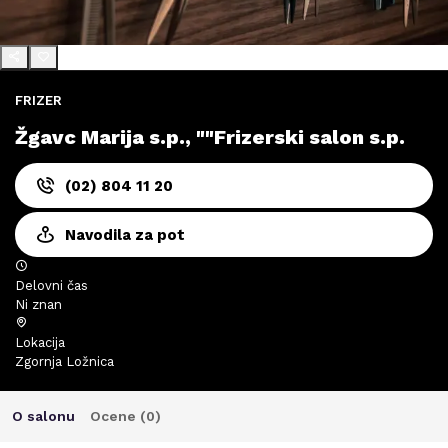
FRIZER
Žgavc Marija s.p., ""Frizerski salon s.p.
(02) 804 11 20
Navodila za pot
Delovni čas
Ni znan
Lokacija
Zgornja Ložnica
O salonu
Ocene (
0
)