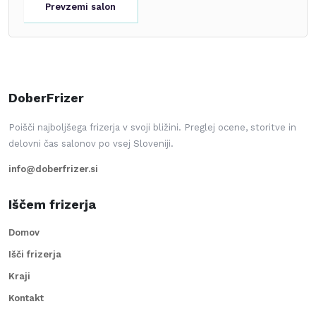
Prevzemi salon
DoberFrizer
Poišči najboljšega frizerja v svoji bližini. Preglej ocene, storitve in
delovni čas salonov po vsej Sloveniji.
info@doberfrizer.si
Iščem frizerja
Domov
Išči frizerja
Kraji
Kontakt