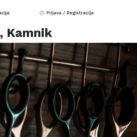
acija
Prijava / Registracija
n,
Kamnik