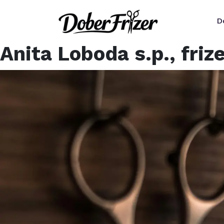
D
Anita Loboda s.p., friz