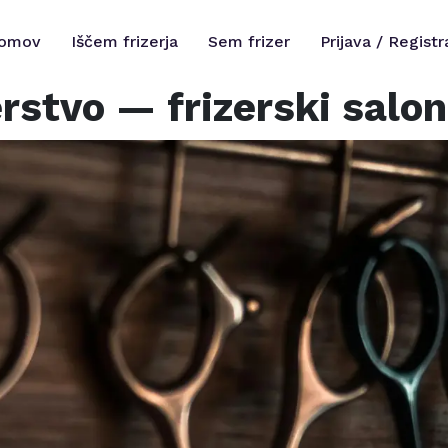
omov
Iščem frizerja
Sem frizer
Prijava / Registr
erstvo
— frizerski salo