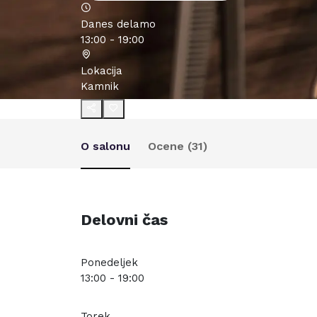
Danes delamo
13:00 - 19:00
Lokacija
Kamnik
O salonu
Ocene (
31
)
Delovni čas
Ponedeljek
13:00 - 19:00
Torek