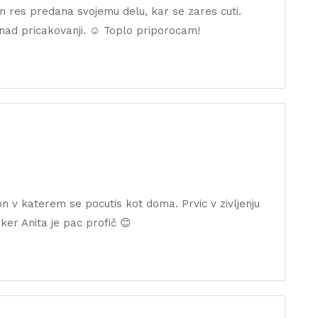
in res predana svojemu delu, kar se zares cuti.
 nad pricakovanji. ☺️ Toplo priporocam!
on v katerem se pocutis kot doma. Prvic v zivljenju
ker Anita je pac profič 😊