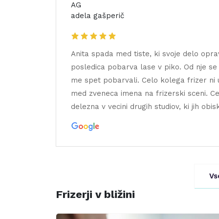
AG
adela gašperič
Anita spada med tiste, ki svoje delo oprav
posledica pobarva lase v piko. Od nje se 
me spet pobarvali. Celo kolega frizer ni
med zveneca imena na frizerski sceni. Ce
delezna v vecini drugih studiov, ki jih o
Vs
Frizerji v bližini