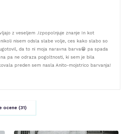
ljajo z veseljem .Izpopolnjuje znanje In kot
nikoli nisem odsla slabe volje, ces kako slabo so
 ugotovil, da to ni moja naravna barva😁 pa spada
na pa ne odraza pogoltnosti, ki sem je bila
biskovala preden sem nasla Anito-mojstrico barvanja!
e ocene (
31
)