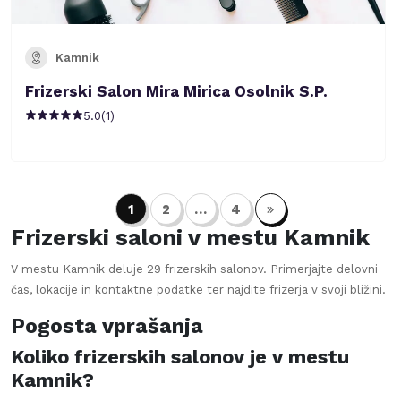
Kamnik
Frizerski Salon Mira Mirica Osolnik S.P.
5.0
(
1
)
1
2
…
4
Frizerski saloni v mestu
Kamnik
V mestu
Kamnik
deluje
29
frizerskih salonov. Primerjajte delovni
čas, lokacije in kontaktne podatke ter najdite frizerja v svoji bližini.
Pogosta vprašanja
Koliko frizerskih salonov je v mestu
Kamnik?