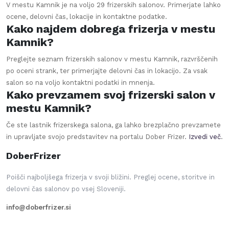
V mestu Kamnik je na voljo 29 frizerskih salonov. Primerjate lahko
ocene, delovni čas, lokacije in kontaktne podatke.
Kako najdem dobrega frizerja v mestu
Kamnik?
Preglejte seznam frizerskih salonov v mestu Kamnik, razvrščenih
po oceni strank, ter primerjajte delovni čas in lokacijo. Za vsak
salon so na voljo kontaktni podatki in mnenja.
Kako prevzamem svoj frizerski salon v
mestu Kamnik?
Če ste lastnik frizerskega salona, ga lahko brezplačno prevzamete
in upravljate svojo predstavitev na portalu Dober Frizer.
Izvedi več
.
DoberFrizer
Poišči najboljšega frizerja v svoji bližini. Preglej ocene, storitve in
delovni čas salonov po vsej Sloveniji.
info@doberfrizer.si