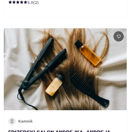
5.0
(
2
)
Kamnik