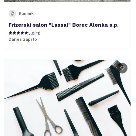
Kamnik
Frizerski salon "Lassal" Borec Alenka s.p.
5.0
(
11
)
Danes zaprto