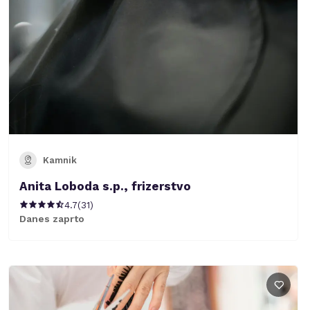
Kamnik
Anita Loboda s.p., frizerstvo
4.7
(
31
)
Danes zaprto