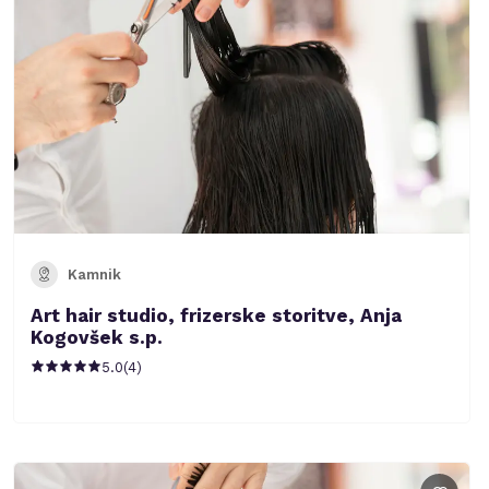
Kamnik
Art hair studio, frizerske storitve, Anja
Kogovšek s.p.
5.0
(
4
)