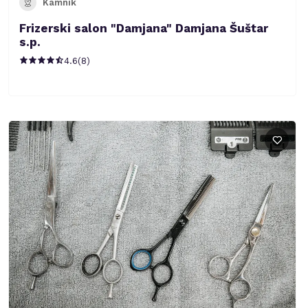
Kamnik
Frizerski salon "Damjana" Damjana Šuštar
s.p.
4.6
(
8
)