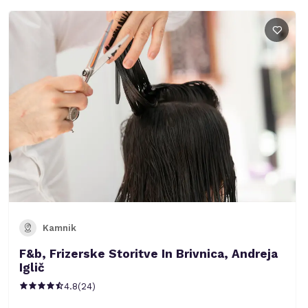
Kamnik
F&b, Frizerske Storitve In Brivnica, Andreja
Iglič
4.8
(
24
)