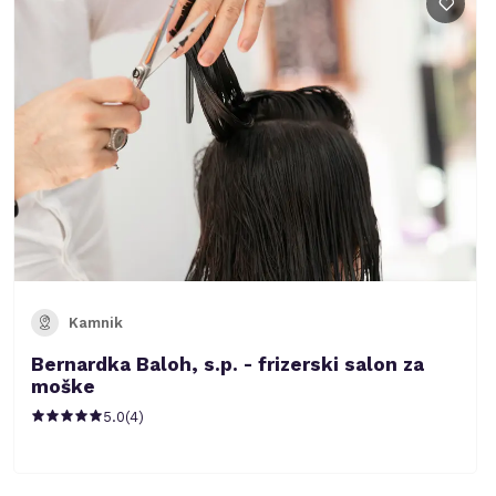
Kamnik
Bernardka Baloh, s.p. - frizerski salon za
moške
5.0
(
4
)