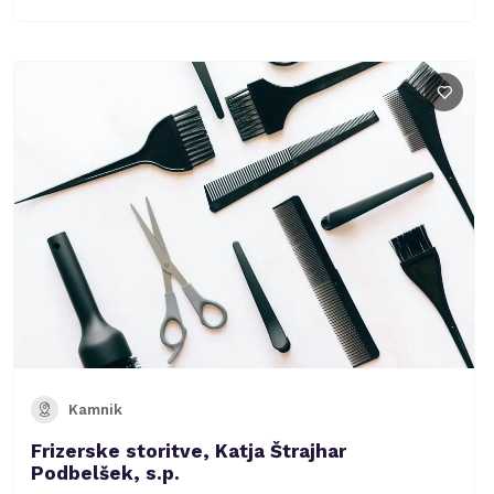
Kamnik
Frizerske storitve, Katja Štrajhar
Podbelšek, s.p.