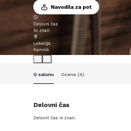
Navodila za pot
Delovni čas
Ni znan
Lokacija
Kamnik
O salonu
Ocene (
4
)
Delovni čas
Delovni čas ni znan.