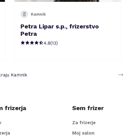
Kamnik
Petra Lipar s.p., frizerstvo
Petra
4.8
(
13
)
kraju
Kamnik
 frizerja
Sem frizer
v
Za frizerje
izerja
Moj salon