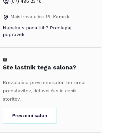
(07) 496 23 16
Maistrova ulica 16
,
Kamnik
Napaka v podatkih?
Predlagaj
popravek
Ste lastnik tega salona?
Brezplačno prevzemi salon ter uredi
predstavitev, delovni čas in cenik
storitev.
Prevzemi salon