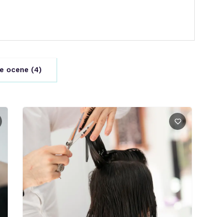
e ocene (
4
)