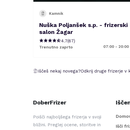
Kamnik
Nuška Poljanšek s.p. - frizerski
salon Žagar
4.7
(
67
)
07:00 - 20:00
Trenutno zaprto
Iščeš nekaj novega?
Odkrij druge frizerje v 
DoberFrizer
Iščem
Domo
Poišči najboljšega frizerja v svoji
bližini. Preglej ocene, storitve in
Išči fr