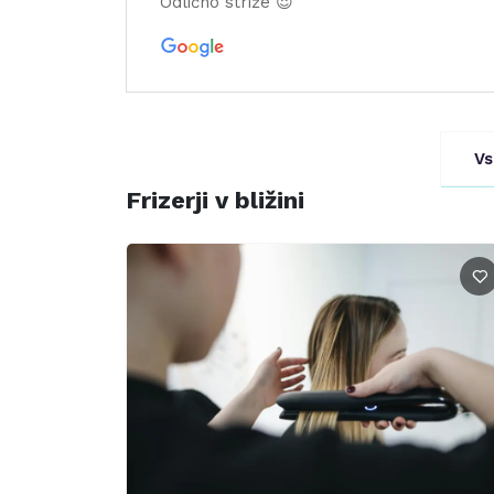
Odlično striže 😍
Vs
Frizerji v bližini