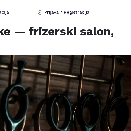
acija
Prijava / Registracija
ke
— frizerski salon,