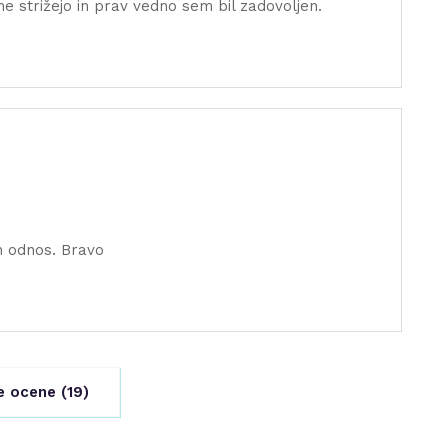
 me strižejo in prav vedno sem bil zadovoljen.
n odnos. Bravo
e ocene (
19
)