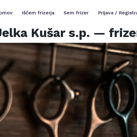
omov
Iščem frizerja
Sem frizer
Prijava / Registr
Jelka Kušar s.p.
— frize