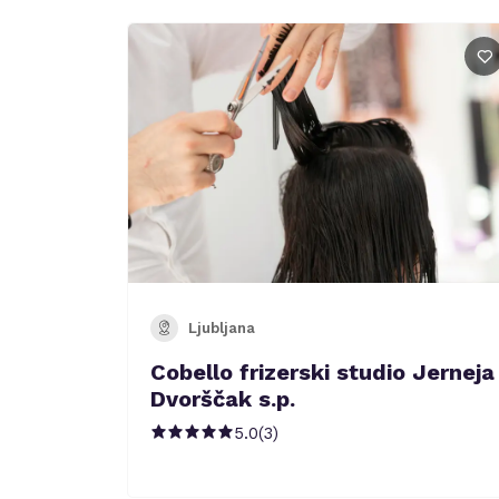
Ljubljana
Cobello frizerski studio Jerneja
Dvorščak s.p.
5.0
(
3
)