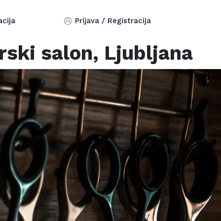
acija
Prijava / Registracija
rski salon,
Ljubljana