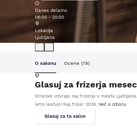
Danes delamo
06:00 - 20:00
Lokacija
Ljubljana
O salonu
Ocene (
19
)
Glasuj za frizerja mese
Stranke izbirajo naj frizerja v mestu
Ljubljana
letni lestvici Naj frizer
2026
.
Več o izboru
Glasuj za ta salon