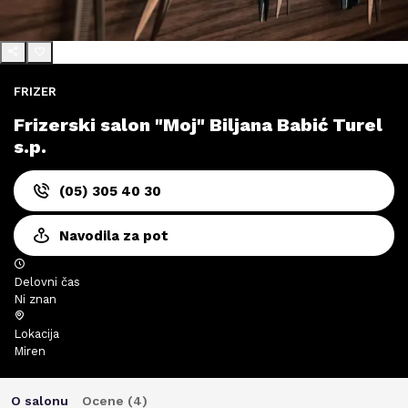
FRIZER
Frizerski salon "Moj" Biljana Babić Turel
s.p.
(05) 305 40 30
Navodila za pot
Delovni čas
Ni znan
Lokacija
Miren
O salonu
Ocene (
4
)