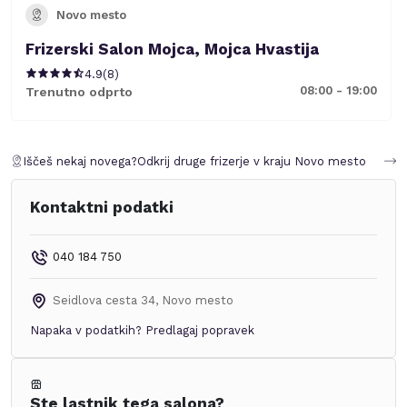
Novo mesto
Frizerski Salon Mojca, Mojca Hvastija
4.9
(
8
)
08:00 - 19:00
Trenutno odprto
Iščeš nekaj novega?
Odkrij druge frizerje v kraju
Novo mesto
Kontaktni podatki
040 184 750
Seidlova cesta 34
,
Novo mesto
Napaka v podatkih?
Predlagaj popravek
Ste lastnik tega salona?