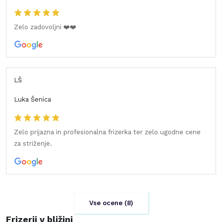
Zelo zadovoljni ❤️❤️
LŠ
Luka Šenica
Zelo prijazna in profesionalna frizerka ter zelo ugodne cene
za striženje.
Vse ocene (
8
)
Frizerji v bližini