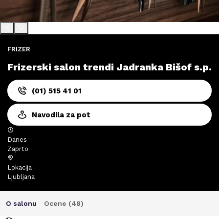
FRIZER
Frizerski salon trendi Jadranka Bišof s.p.
(01) 515 41 01
Navodila za pot
Danes
Zaprto
Lokacija
Ljubljana
O salonu
Ocene (
48
)