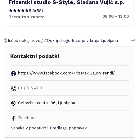
Frizerski studio S-Style, Slađana Vujić s.p.
5.0
(
58
)
08:00 - 13:00
Trenutno zaprto
Iščeš nekaj novega?
Odkrij druge frizerje v kraju
Ljubljana
Kontaktni podatki
https://www.facebook.com/FrizerskiSalonTrendi/
(01) 515 41 01
Celovška cesta 106
,
Ljubljana
Facebook
Napaka v podatkih?
Predlagaj popravek