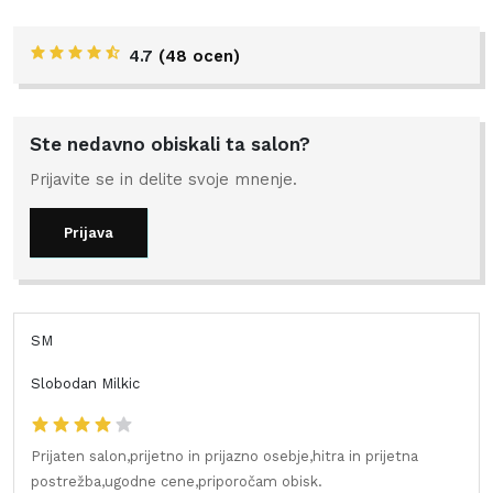
4.7
(
48 ocen
)
Ste nedavno obiskali ta salon?
Prijavite se in delite svoje mnenje.
Prijava
SM
Slobodan Milkic
Prijaten salon,prijetno in prijazno osebje,hitra in prijetna
postrežba,ugodne cene,priporočam obisk.