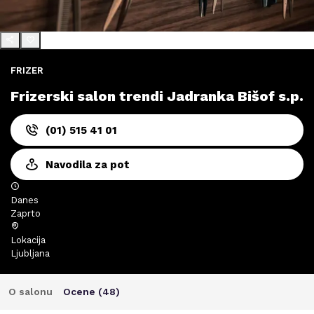
FRIZER
Frizerski salon trendi Jadranka Bišof s.p.
(01) 515 41 01
Navodila za pot
Danes
Zaprto
Lokacija
Ljubljana
O salonu
Ocene (
48
)