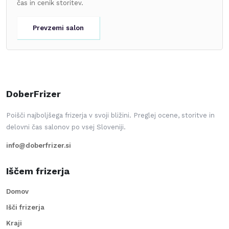
čas in cenik storitev.
Prevzemi salon
DoberFrizer
Poišči najboljšega frizerja v svoji bližini. Preglej ocene, storitve in
delovni čas salonov po vsej Sloveniji.
info@doberfrizer.si
Iščem frizerja
Domov
Išči frizerja
Kraji