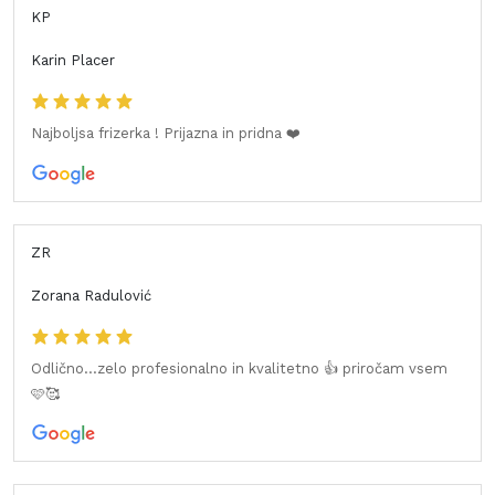
KP
Karin Placer
Najboljsa frizerka ! Prijazna in pridna ❤️
ZR
Zorana Radulović
Odlično...zelo profesionalno in kvalitetno 👍 priročam vsem
🩷🥰