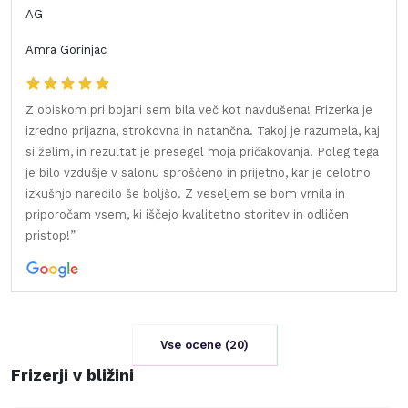
AG
Amra Gorinjac
Z obiskom pri bojani sem bila več kot navdušena! Frizerka je
izredno prijazna, strokovna in natančna. Takoj je razumela, kaj
si želim, in rezultat je presegel moja pričakovanja. Poleg tega
je bilo vzdušje v salonu sproščeno in prijetno, kar je celotno
izkušnjo naredilo še boljšo. Z veseljem se bom vrnila in
priporočam vsem, ki iščejo kvalitetno storitev in odličen
pristop!”
Vse ocene (
20
)
Frizerji v bližini