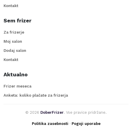
Kontakt
Sem frizer
Za frizerje
Moj salon
Dodaj salon
Kontakt
Aktualno
Frizer meseca
Anketa: koliko plačate za frizerja
©
2026
DoberFrizer
. Vse pravice pridržane.
Politika zasebnosti
·
Pogoji uporabe