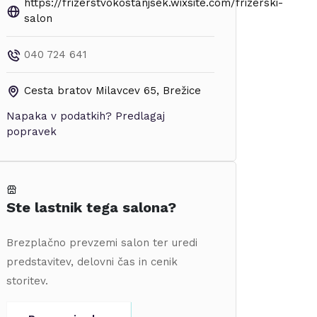
https://frizerstvokostanjsek.wixsite.com/frizerski-
salon
040 724 641
Cesta bratov Milavcev 65
,
Brežice
Napaka v podatkih?
Predlagaj
popravek
Ste lastnik tega salona?
Brezplačno prevzemi salon ter uredi
predstavitev, delovni čas in cenik
storitev.