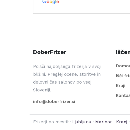
DoberFrizer
Iščem
Domo
Poišči najboljšega frizerja v svoji
bližini. Preglej ocene, storitve in
Išči fr
delovni čas salonov po vsej
Kraji
Sloveniji.
Konta
info@doberfrizer.si
Frizerji po mestih:
Ljubljana
·
Maribor
·
Kranj