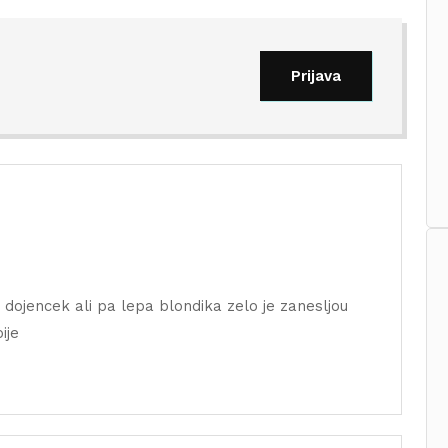
Prijava
ojencek ali pa lepa blondika zelo je zanesljou
ije