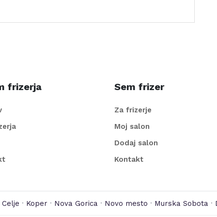
 frizerja
Sem frizer
v
Za frizerje
izerja
Moj salon
Dodaj salon
kt
Kontakt
·
Celje
·
Koper
·
Nova Gorica
·
Novo mesto
·
Murska Sobota
·