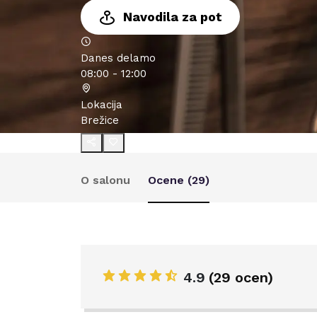
Navodila za pot
Danes delamo
08:00 - 12:00
Lokacija
Brežice
O salonu
Ocene (
29
)
4.9
(
29 ocen
)