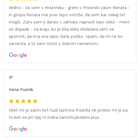
Vedno - če sem v Hrastniku - grem v Frizerski salon Renata -
in gospa Renata me prav lepo ostriže, da sem kar nekaj let
mlajši. Zato sem ji danes v zahvalo napravil lepo sliko - meni
se dopade - na kraju, ko je bila slika obdelana sem se
spomnil, da ima ona lepo, bele psičko. Upam, da mi ne bo
zamerila, a to sem storil z dobrim namenom.
IP
Irena Pusnik
Všeč mi je salon kot tudi lastnica frizerka ok je.Vsec mi je pa
to.ket se pri njej ni treba naročiti,dodatni plus